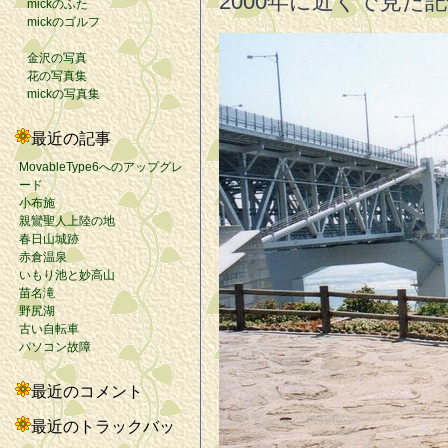
2000年に近くで見
mickのふた
mickのゴルフ
金沢の写真
花の写真集
mickの写真集
最近の記事
MovableType6へのアップグレ
ード
小布施
親鸞聖人上陸の地
春日山城跡
赤倉温泉
いもり池と妙高山
苗名滝
野尻湖
古い自転車
パソコン故障
最近のコメント
最近のトラックバッ