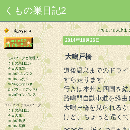
くもの巣日記2
« ちょいと東京ま
私のＨＰ
2014年10月26日
大鳴戸橋
このブログと管理人
くもの巣日記２
今日の花(新)
道後温泉までのドライ
mickのゴルフ２
すら走ります。
mickのふた２
mickのカオパネ
行きは本州と四国を結
DIY(ウッドデッキ)
mickのイングレス
路鳴門自動車道を経由
2008.6.30までのブログ
大鳴戸橋を見られるか
くもの巣日記
けど、ちょっと遠くて
今日の花
mickの鳥見
mickの薔薇