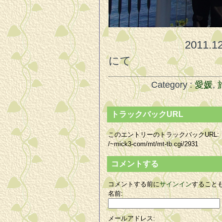
2011.12.1
にて
Category :
愛媛
,
トラックバックURL
このエントリーのトラックバックURL:
/~mick3-com/mt/mt-tb.cgi/2931
コメントする
コメントする前に
サインイン
すること
名前:
メールアドレス: