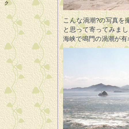
ク
こんな渦潮?の写真を
と思って寄ってみまし
海峡で鳴門の渦潮が有