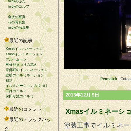
mickのふた
mickのゴルフ
金沢の写真
花の写真集
mickの写真集
最近の記事
Xmasイルミネーション
Xmasイルミネーション
ブルームーン
三好池まつりの花火
東郷町のイルミネーション
豊明のイルミネーション
Permalink
| Categ
初詣
イルミネーションの片づけ
三好のイルミ
2013年12月 9日
保田が池のイルミ
最近のコメント
Xmasイルミネーシ
最近のトラックバッ
塗装工事でイルミネー
ク