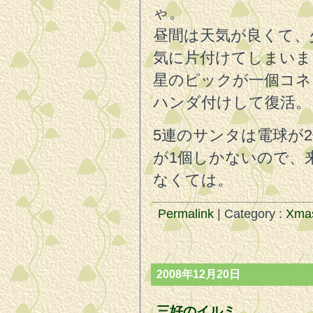
ゃ。
昼間は天気が良くて、
気に片付けてしまいま
星のピックが一個コネ
ハンダ付けして復活。
5連のサンタは電球が
が1個しかないので、
なくては。
Permalink
| Category :
Xma
2008年12月20日
三好のイルミ