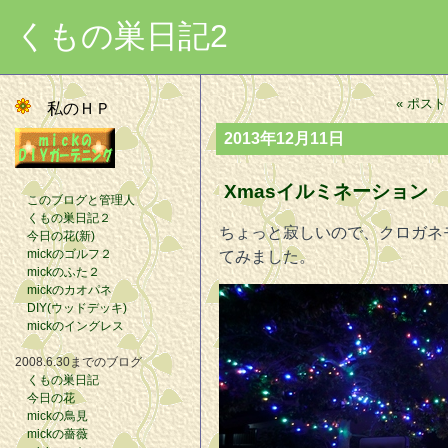
くもの巣日記2
« ポスト
私のＨＰ
2013年12月11日
Xmasイルミネーション
このブログと管理人
くもの巣日記２
ちょっと寂しいので、クロガネモ
今日の花(新)
mickのゴルフ２
てみました。
mickのふた２
mickのカオパネ
DIY(ウッドデッキ)
mickのイングレス
2008.6.30までのブログ
くもの巣日記
今日の花
mickの鳥見
mickの薔薇