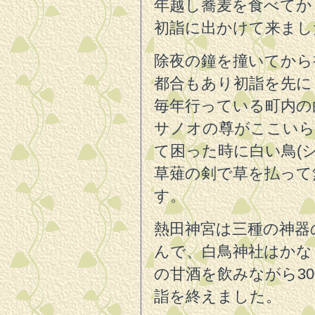
年越し蕎麦を食べてか
初詣に出かけて来まし
除夜の鐘を撞いてから
都合もあり初詣を先に
毎年行っている町内の
サノオの尊がここいら
て困った時に白い鳥(
草薙の剣で草を払って
す。
熱田神宮は三種の神器
んで、白鳥神社はかな
の甘酒を飲みながら3
詣を終えました。