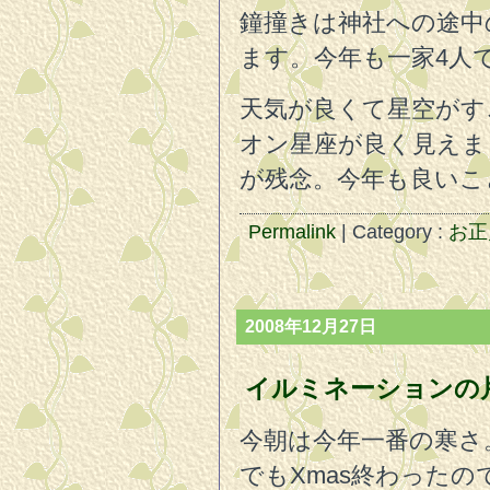
鐘撞きは神社への途中
ます。今年も一家4人
天気が良くて星空がす
オン星座が良く見えま
が残念。今年も良いこ
Permalink
| Category :
お正
2008年12月27日
イルミネーションの
今朝は今年一番の寒さ
でもXmas終わった