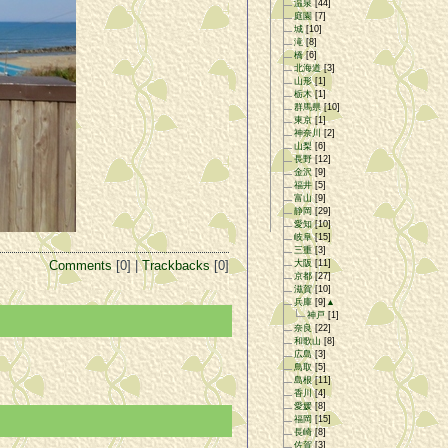
温泉
[44]
庭園
[7]
城
[10]
滝
[8]
橋
[6]
北海道
[3]
山形
[1]
栃木
[1]
群馬県
[10]
東京
[1]
神奈川
[2]
山梨
[6]
長野
[12]
金沢
[9]
福井
[5]
富山
[9]
静岡
[29]
愛知
[10]
岐阜
[15]
三重
[3]
Comments
[0] |
Trackbacks
[0]
大阪
[11]
京都
[27]
滋賀
[10]
兵庫
[9]
▲
神戸
[1]
奈良
[22]
和歌山
[8]
広島
[3]
鳥取
[5]
島根
[11]
香川
[4]
愛媛
[8]
福岡
[15]
長崎
[8]
佐賀
[3]