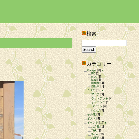
検索
カテゴリー
Gadget
[8]
▲
PC
[2]
mac
[1]
ipad
[4]
iphone
[4]
自転車
[1]
ＤＩＹ
[17]
▲
アーチ
[9]
ウッドデッキ
[7]
オーニング
[1]
パソコン
[6]
レンガ
[2]
その他
[3]
ポスト
[4]
イベント
[19]
▲
お月見
[1]
花火
[1]
Xmas
[30]
お正月
[2]