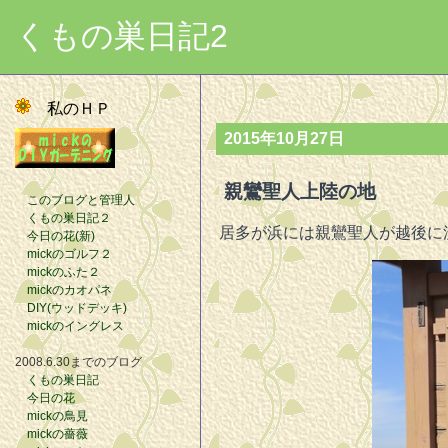
くもの巣日記2
私のＨＰ
2015年10月27日
親鸞聖人上陸の地
このブログと管理人
くもの巣日記２
居多が浜には親鸞聖人が越後に
今日の花(新)
mickのゴルフ２
mickのふた２
mickのカオパネ
DIY(ウッドデッキ)
mickのイングレス
2008.6.30までのブログ
くもの巣日記
今日の花
mickの鳥見
mickの薔薇