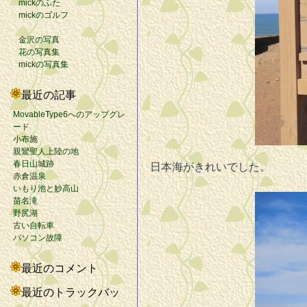
mickのふた
mickのゴルフ
金沢の写真
花の写真集
mickの写真集
最近の記事
MovableType6へのアップグレ
ード
小布施
親鸞聖人上陸の地
春日山城跡
日本海がきれいでした。
赤倉温泉
いもり池と妙高山
苗名滝
野尻湖
古い自転車
パソコン故障
最近のコメント
最近のトラックバッ