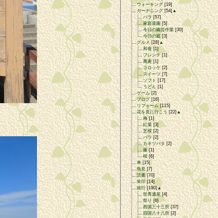
ウォーキング
[19]
ガーデニング
[54]
▲
バラ
[57]
家庭菜園
[5]
今日の園芸作業
[30]
今日の庭
[3]
グルメ
[28]
▲
和食
[1]
フレンチ
[1]
蕎麦
[1]
コロッケ
[2]
スイーツ
[7]
ソフト
[17]
うどん
[1]
ゲーム
[2]
ブログ
[16]
リフォーム
[115]
花を見に行こう
[22]
▲
梅
[1]
紅葉
[3]
芝桜
[2]
バラ
[2]
カキツバタ
[2]
藤
[1]
桜
[6]
車
[15]
鳥見
[7]
読書
[70]
朱印
[14]
旅行
[190]
▲
世界遺産
[4]
祭り
[6]
西国三十三所
[37]
四国八十八所
[2]