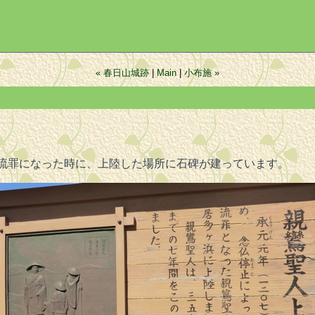
« 春日山城跡
|
Main
|
小布施 »
流罪になった時に、上陸した場所に石碑が建っています。