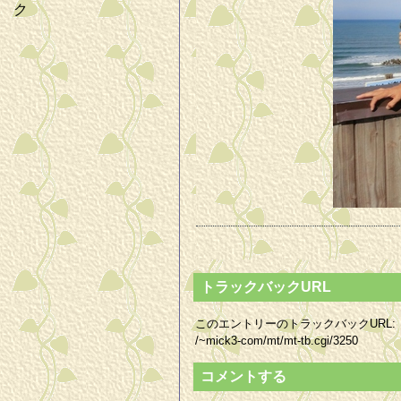
ク
トラックバックURL
このエントリーのトラックバックURL:
/~mick3-com/mt/mt-tb.cgi/3250
コメントする