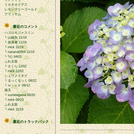
ミカネオイデス
レモンマリーゴールド
アリッサム
最近のコメント
ハゴロモジャスミン
└
山椒魚
11/19
└
放浪者
11/19
└
mick
11/19
└
nanana0909
11/19
└
?心
04/01
ふれ太鼓
└
さくら
12/02
└
mick
12/02
シュウメイギク
└
るっくるっく
08/22
└
ｍｉｃｋ
09/12
南天
└
sumidagawa
06/20
└
mick
06/23
ふれ太鼓
└
mick
11/19
最近のトラックバック