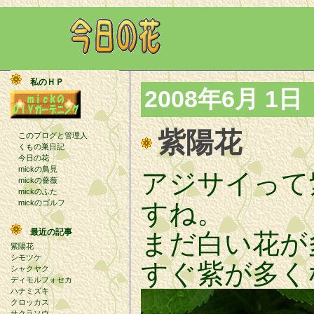
私のＨＰ
2008年6月 1日
紫陽花
このブログと管理人
くもの巣日記
今日の花
mickの鳥見
アジサイって
mickの薔薇
mickのふた
mickのゴルフ
すね。
最近の記事
まだ白い花が
紫陽花
シモツケ
すぐ紫が多く
シャクヤク
ディモルフォセカ
ハナミズキ
クロッカス
サクラソウ