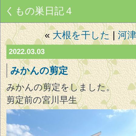
くもの巣日記４
«
大根を干した
|
河
2022.03.03
みかんの剪定
みかんの剪定をしました。
剪定前の宮川早生