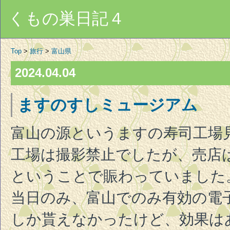
くもの巣日記４
Top
>
旅行
>
富山県
2024.04.04
ますのすしミュージアム
富山の源というますの寿司工場
工場は撮影禁止でしたが、売店
ということで賑わっていました
当日のみ、富山でのみ有効の電
しか貰えなかったけど、効果は