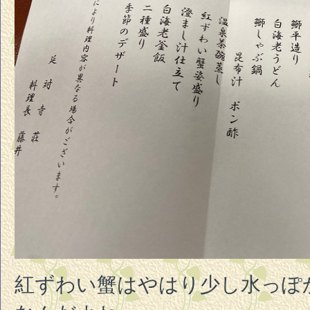
紅ずわい蟹はやはり少し水っぽ