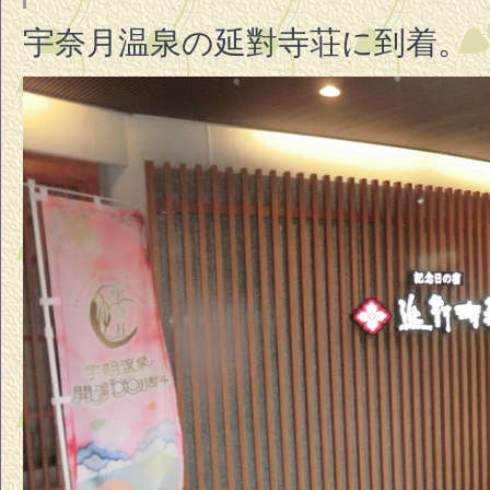
宇奈月温泉の延對寺荘に到着。