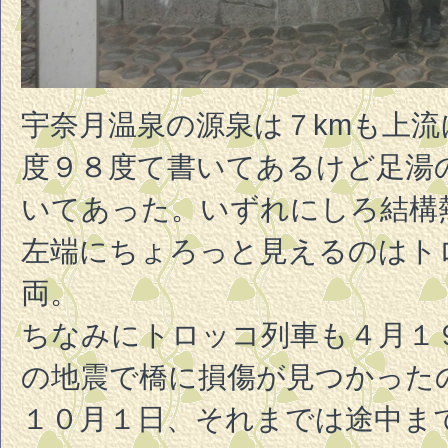
宇奈月温泉の源泉は７kmも上
度９８度て書いてあるけど足湯
いてあった。いずれにしろ結構
左端にちょろっと見えるのはト
両。
ちなみにトロッコ列車も４月１
の地震で橋に損傷が見つかった
１０月１日、それまでは途中ま