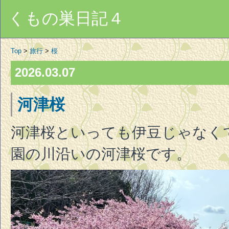
くもの巣日記４
Top
>
旅行
>
桜
2026.03.07
河津桜
河津桜といっても伊豆じゃなく
園の川沿いの河津桜です。