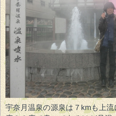
宇奈月温泉の源泉は７kmも上