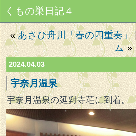
くもの巣日記４
«
あさひ舟川「春の四重奏」
ム
»
2024.04.03
宇奈月温泉
宇奈月温泉の延對寺荘に到着。