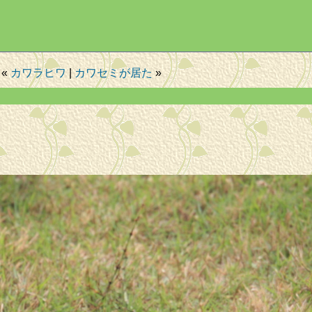
«
カワラヒワ
|
カワセミが居た
»