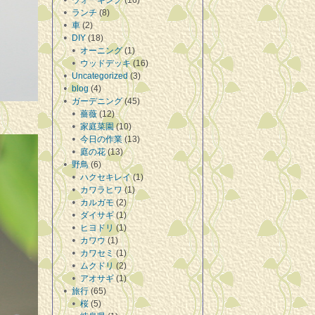
ウォーキング
(16)
ランチ
(8)
車
(2)
DIY
(18)
オーニング
(1)
ウッドデッキ
(16)
Uncategorized
(3)
blog
(4)
ガーデニング
(45)
薔薇
(12)
家庭菜園
(10)
今日の作業
(13)
庭の花
(13)
野鳥
(6)
ハクセキレイ
(1)
カワラヒワ
(1)
カルガモ
(2)
ダイサギ
(1)
ヒヨドリ
(1)
カワウ
(1)
カワセミ
(1)
ムクドリ
(2)
アオサギ
(1)
旅行
(65)
桜
(5)