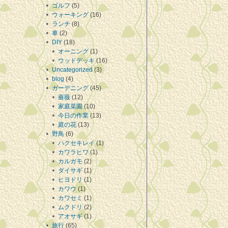
ゴルフ
(5)
ウォーキング
(16)
ランチ
(8)
車
(2)
DIY
(18)
オーニング
(1)
ウッドデッキ
(16)
Uncategorized
(3)
blog
(4)
ガーデニング
(45)
薔薇
(12)
家庭菜園
(10)
今日の作業
(13)
庭の花
(13)
野鳥
(6)
ハクセキレイ
(1)
カワラヒワ
(1)
カルガモ
(2)
ダイサギ
(1)
ヒヨドリ
(1)
カワウ
(1)
カワセミ
(1)
ムクドリ
(2)
アオサギ
(1)
旅行
(65)