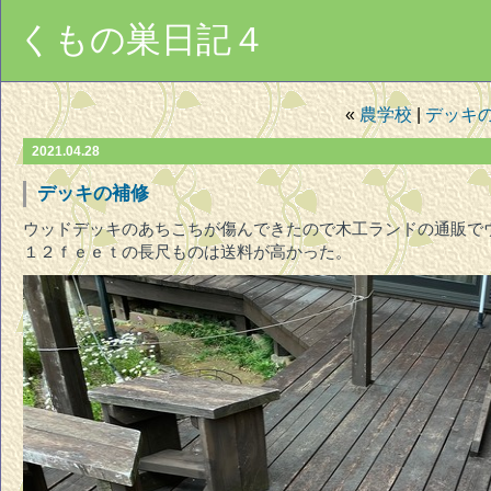
くもの巣日記４
«
農学校
|
デッキ
2021.04.28
デッキの補修
ウッドデッキのあちこちが傷んできたので木工ランドの通販で
１２ｆｅｅｔの長尺ものは送料が高かった。