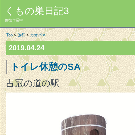
くもの巣日記3
修復作業中
Top
>
旅行
>
カオパネ
2019.04.24
トイレ休憩のSA
占冠の道の駅