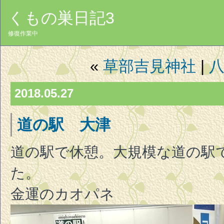
くもの巣日記3
修復作業中
«
草部吉見神社
|
2018.05.27
道の駅 大津
道の駅で休憩。大規模な道の駅
た。
金運のカオパネ