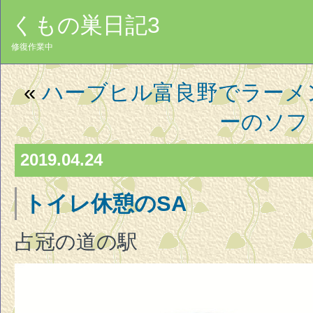
くもの巣日記3
修復作業中
«
ハーブヒル富良野でラーメ
ーのソフ
2019.04.24
トイレ休憩のSA
占冠の道の駅