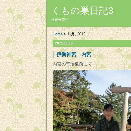
くもの巣日記3
修復作業中
Home
> 11月, 2015
2015.11.16
伊勢神宮 内宮
内宮の宇治橋前にて