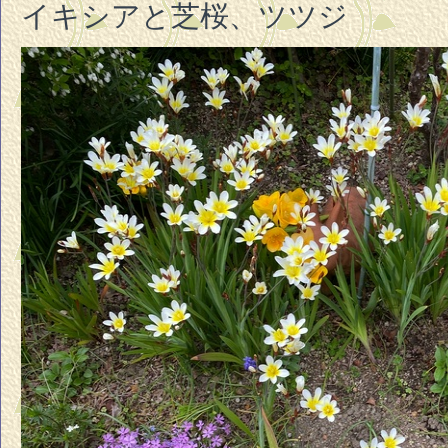
イキシアと芝桜、ツツジ