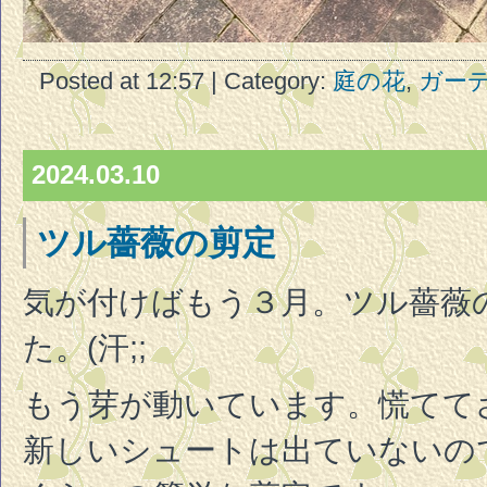
Posted at 12:57 | Category:
庭の花
,
ガー
2024.03.10
ツル薔薇の剪定
気が付けばもう３月。ツル薔薇
た。(汗;;
もう芽が動いています。慌てて
新しいシュートは出ていないの