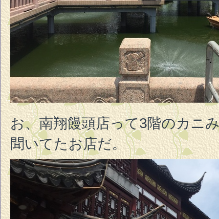
お、南翔饅頭店って3階のカニ
聞いてたお店だ。