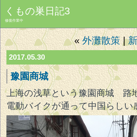
くもの巣日記3
修復作業中
«
外灘散策
|
2017.05.30
豫園商城
上海の浅草という豫園商城 路
電動バイクが通って中国らしい