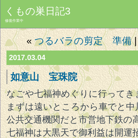
くもの巣日記3
修復作業中
«
つるバラの剪定 準備
2017.03.04
如意山 宝珠院
なごや七福神めぐりに行ってき
まずは遠いところから車でと中
公共交通機関だと市営地下鉄の高
七福神は大黒天で御利益は開運