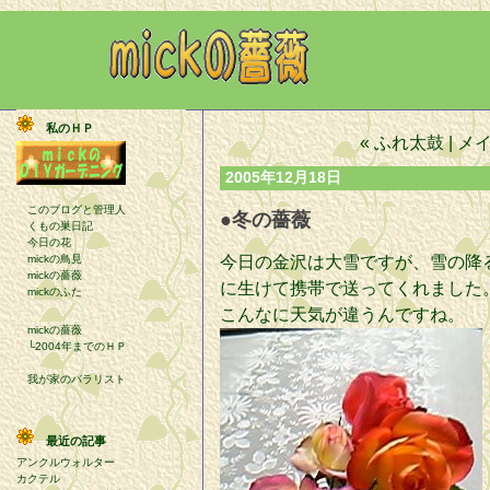
私のＨＰ
« ふれ太鼓
|
メ
2005年12月18日
このブログと管理人
●冬の薔薇
くもの巣日記
今日の花
mickの鳥見
今日の金沢は大雪ですが、雪の降る
mickの薔薇
に生けて携帯で送ってくれました
mickのふた
こんなに天気が違うんですね。
mickの薔薇
└2004年までのＨＰ
我が家のバラリスト
最近の記事
アンクルウォルター
カクテル