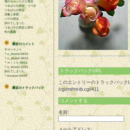
遅れちゃったけど剪定
つるばらの剪定 つづき
つるばらの剪定
消毒と寒肥
バラの剪定
折れてしまった
つるバラの剪定と誘引
冬の薔薇
最近のコメント
サマースノー
└
n_shuhei
08/31
└
n_shuhei
08/31
└
ｍｉｃｋ
09/12
└
n_shuhei
10/01
トラックバックURL
折れてしまった
└
bouquet
04/26
このエントリーのトラックバックU
最近のトラックバック
/cgi/mt/mt-tb.cgi/411
コメントする
名前:
メールアドレス: