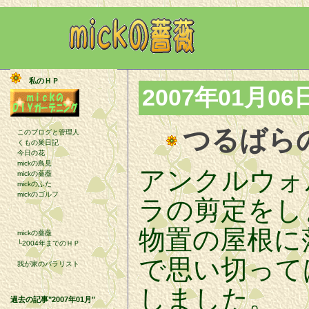
私のＨＰ
2007年01月06
つるばら
このブログと管理人
くもの巣日記
今日の花
mickの鳥見
アンクルウォ
mickの薔薇
mickのふた
mickのゴルフ
ラの剪定をし
物置の屋根に
mickの薔薇
└2004年までのＨＰ
で思い切って
我が家のバラリスト
しました。
過去の記事"2007年01月"