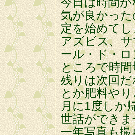
今日は時間が
気が良かった
定を始めてし
アズビス、サ
ール・ド・ロ
ところで時間
残りは次回だ
とか肥料やり
月に1度しか
世話ができま
一年写真も撮