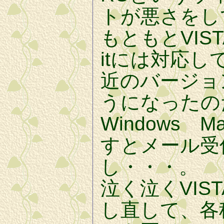
トが悪さをし
もともとVIS
itには対応
近のバージョ
うになったの
Windows 
すとメール受
し・・・。
泣く泣くVIS
し直して、各