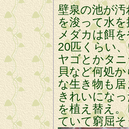
壁泉の池が汚
を浚って水を
メダカは餌を
20匹くらい
ヤゴとかタニ
貝など何処か
な生き物も居
きれいになっ
を植え替え。
ていて窮屈そ