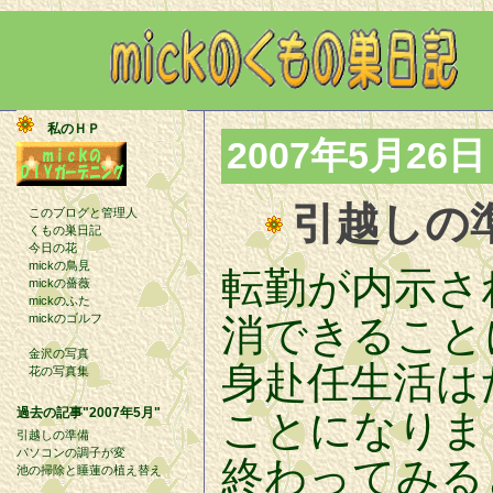
私のＨＰ
2007年5月26日
引越しの
このブログと管理人
くもの巣日記
今日の花
mickの鳥見
転勤が内示さ
mickの薔薇
mickのふた
mickのゴルフ
消できること
金沢の写真
身赴任生活は
花の写真集
過去の記事"2007年5月"
ことになりま
引越しの準備
パソコンの調子が変
終わってみる
池の掃除と睡蓮の植え替え