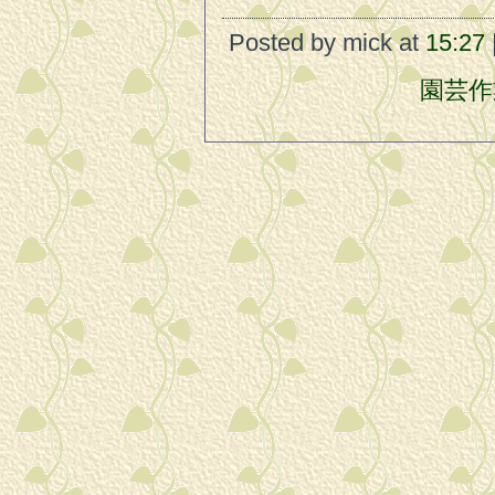
Posted by mick at
15:27
園芸作