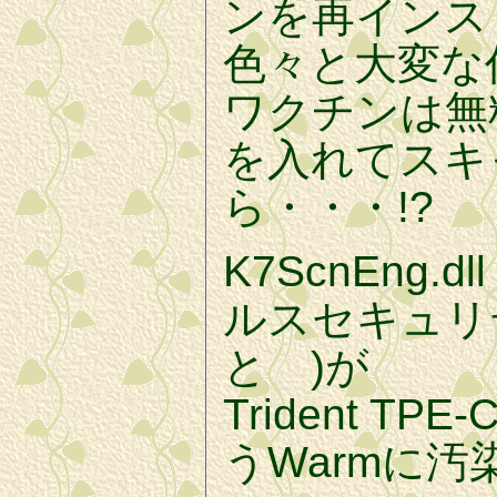
ンを再インス
色々と大変な
ワクチンは無料
を入れてスキ
ら・・・!?
K7ScnEng.
ルスセキュリ
と )が
Trident TPE
うWarmに汚