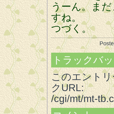
うーん。まだ
すね。
つづく。
Post
トラックバッ
このエントリ
クURL:
/cgi/mt/mt-tb.