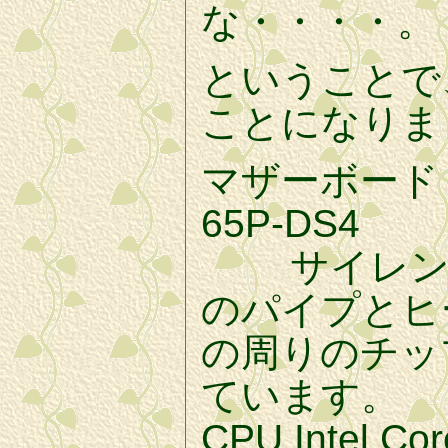
な・・・・。
ということで
ことになりま
マザーボード g
65P-DS4
サイレント
のパイプとヒ
の周りのチッ
ています。
CPU Intel Co