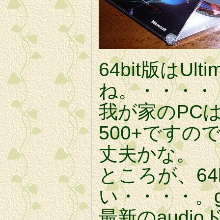
64bit版はUl
ね。・・・・
我が家のPCはAM
500+ですの
丈夫かな。
ところが、64
い・・・・。gi
最新のaudio