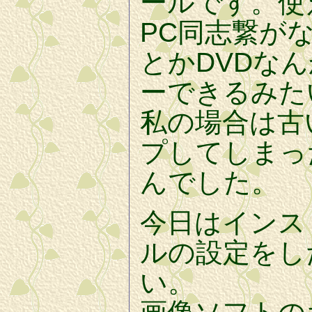
ールです。使
PC同志繋が
とかDVDな
ーできるみた
私の場合は古
プしてしまっ
んでした。
今日はインス
ルの設定をし
い。