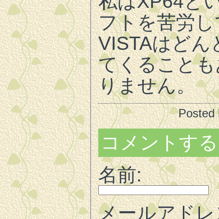
私はXP64と
フトを苦労し
VISTAはど
てくることも
りません。
Posted
コメントする
名前:
メールアドレ