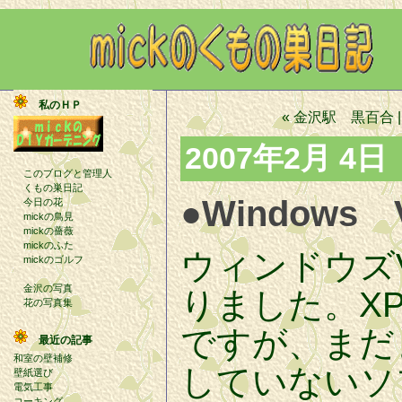
私のＨＰ
« 金沢駅 黒百合
2007年2月 4日
このブログと管理人
くもの巣日記
●Windows 
今日の花
mickの鳥見
mickの薔薇
mickのふた
ウィンドウズV
mickのゴルフ
金沢の写真
りました。X
花の写真集
ですが、まだま
最近の記事
和室の壁補修
していないソ
壁紙選び
電気工事
コーキング