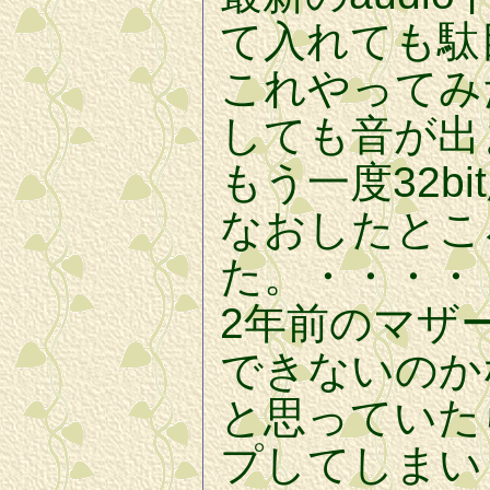
て入れても駄
これやってみ
しても音が出
もう一度32bi
なおしたとこ
た。・・・・
2年前のマザ
できないのか
と思っていた
プしてしまい