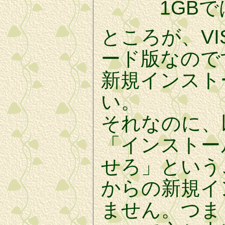
1GBでは
ところが、VI
ード版なので
新規インスト
い。
それなのに、
「インストー
せろ」という
からの新規イ
ません。つま