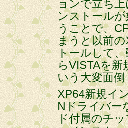
ョンで立ち上
ンストールが
うことで、C
まうと以前の
トールして、
らVISTAを
いう大変面倒
XP64新規イ
Nドライバー
ド付属のチッ