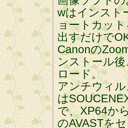
画像ソフトのお
wはインスト
ョートカット
出すだけでO
CanonのZoo
ンストール後
ロード。
アンチウィルスは
はSOUCEN
で、XP64
のAVASTを