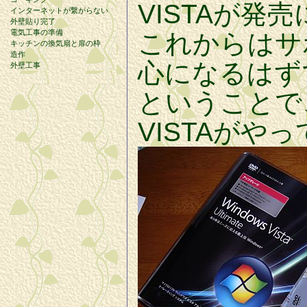
VISTAが発
インターネットが繋がらない
外壁貼り完了
電気工事の準備
これからはサポ
キッチンの換気扇と扉の枠
造作
心になるはず
外壁工事
ということで
VISTAがや