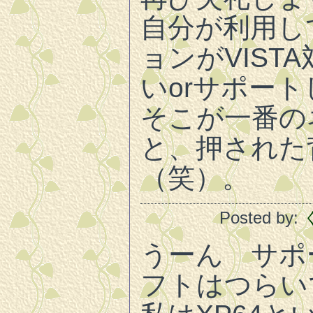
自分が利用し
ョンがVIST
いorサポー
そこが一番の
と、押された
（笑）。
Posted by:
うーん サポ
フトはつらい