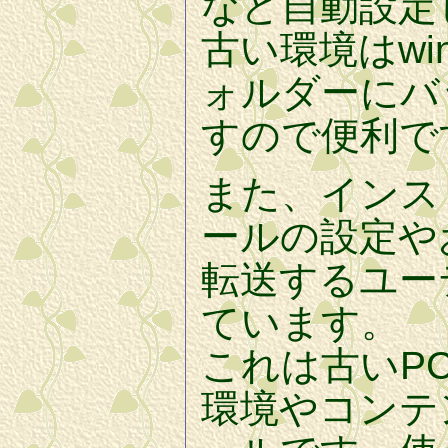
など自動設定
古い環境はwin
ォルダーにバ
すので便利で
また、インス
ールの設定や
転送するユー
ています。
これは古いP
環境やコンテ