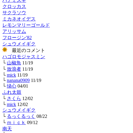
ハナミズキ
クロッカス
サクラソウ
ミカネオイデス
レモンマリーゴールド
アリッサム
フロージン'82
シュウメイギク
最近のコメント
ハゴロモジャスミン
└
山椒魚
11/19
└
放浪者
11/19
└
mick
11/19
└
nanana0909
11/19
└
绿心
04/01
ふれ太鼓
└
さくら
12/02
└
mick
12/02
シュウメイギク
└
るっくるっく
08/22
└
ｍｉｃｋ
09/12
南天