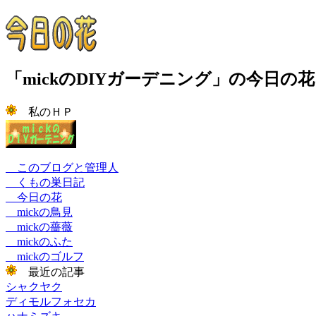
「mickのDIYガーデニング」の今日
私のＨＰ
このブログと管理人
くもの巣日記
今日の花
mickの鳥見
mickの薔薇
mickのふた
mickのゴルフ
最近の記事
シャクヤク
ディモルフォセカ