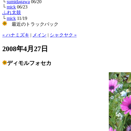
└
sumidagawa
06/20
└
mick
06/23
ふれ太鼓
└
mick
11/19
最近のトラックバック
« ハナミズキ
|
メイン
|
シャクヤク »
2008年4月27日
ディモルフォセカ