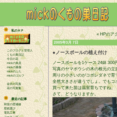
私のＨＰ
« HPの
2005年3月 7日
このブログと管理人
●ノースポールの植え付け
くもの巣日記
今日の花
ノースポールを1ケース 24鉢 3
mickの鳥見
mickの薔薇
写真のヤマボウシの木の根元の立
mickのふた
周りの小さいのがコボレダネで育
mickのゴルフ
全然大きさが違うでしょ。でもコ
金沢の写真
買って来た苗は温室育ちですね。
花の写真集
さて、どうなりますか。
最近の記事
和室の壁補修
壁紙選び
電気工事
コーキング