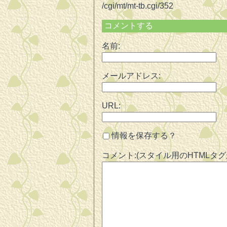
/cgi/mt/mt-tb.cgi/352
コメントする
名前:
メールアドレス:
URL:
情報を保存する？
コメント:(スタイル用のHTMLタ