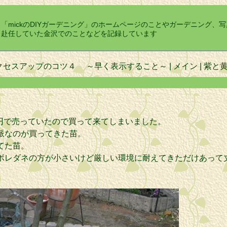
「mickのDIYガーデニング」のホームページのことやガーデニング、
赴任していた金沢でのことなどを記録しています
アクセスアップのコツ４ ～早く表示すること～
|
メイン
|
紫と黄
00円で売っていたので買って来てしまいました。
派なのが買ってきた苗。
てた苗。
ボレダネの方が小さいけど厳しい環境に耐えてきただけあって