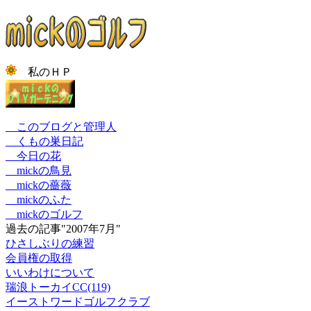
私のＨＰ
このブログと管理人
くもの巣日記
今日の花
mickの鳥見
mickの薔薇
mickのふた
mickのゴルフ
過去の記事"2007年7月"
ひさしぶりの練習
会員権の取得
いいわけについて
瑞浪トーカイCC(119)
イーストワードゴルフクラブ