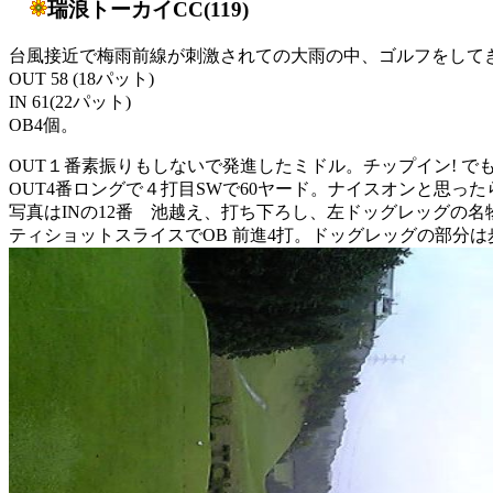
瑞浪トーカイCC(119)
台風接近で梅雨前線が刺激されての大雨の中、ゴルフをして
OUT 58 (18パット)
IN 61(22パット)
OB4個。
OUT１番素振りもしないで発進したミドル。チップイン! で
OUT4番ロングで４打目SWで60ヤード。ナイスオンと思っ
写真はINの12番 池越え、打ち下ろし、左ドッグレッグの名
ティショットスライスでOB 前進4打。ドッグレッグの部分は