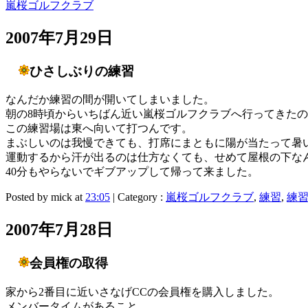
嵐桜ゴルフクラブ
2007年7月29日
ひさしぶりの練習
なんだか練習の間が開いてしまいました。
朝の8時頃からいちばん近い嵐桜ゴルフクラブへ行ってきた
この練習場は東へ向いて打つんです。
まぶしいのは我慢できても、打席にまともに陽が当たって暑い
運動するから汗が出るのは仕方なくても、せめて屋根の下な
40分もやらないでギブアップして帰って来ました。
Posted by mick at
23:05
| Category :
嵐桜ゴルフクラブ
,
練習
,
練
2007年7月28日
会員権の取得
家から2番目に近いさなげCCの会員権を購入しました。
メンバータイムがあること