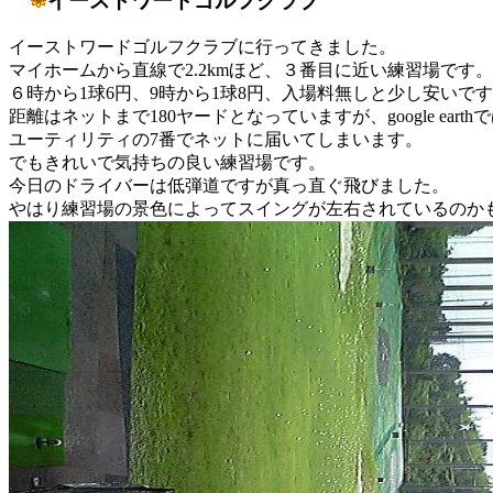
イーストワードゴルフクラブ
イーストワードゴルフクラブに行ってきました。
マイホームから直線で2.2kmほど、３番目に近い練習場です。
６時から1球6円、9時から1球8円、入場料無しと少し安いで
距離はネットまで180ヤードとなっていますが、google earth
ユーティリティの7番でネットに届いてしまいます。
でもきれいで気持ちの良い練習場です。
今日のドライバーは低弾道ですが真っ直ぐ飛びました。
やはり練習場の景色によってスイングが左右されているのか