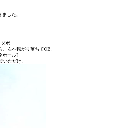
きました。
もダボ
たら、右へ転がり落ちてOB。
物ホール?
歩いただけ。