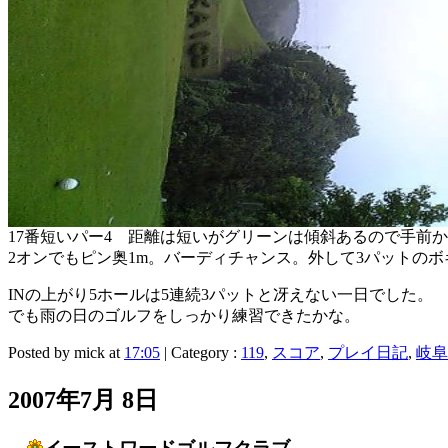
17番短いパー4 距離は短いがグリーンは傾斜あるので手前
2オンでもピン奥1m。バーディチャンス。外して3パットのボ
INの上がり5ホールは5連続3パットと冴えない一日でした。
でも雨の日のゴルフをしっかり練習できたかな。
Posted by mick at
17:05
| Category :
119
,
スコア
,
プレイ日記
,
岐阜
2007年7月 8日