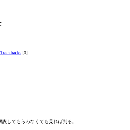
、
て
|
Trackbacks
[0]
解説してもらわなくても見れば判る。