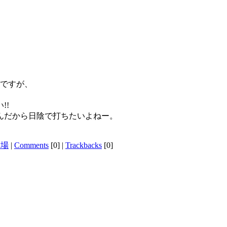
のですが、
!!
んだから日陰で打ちたいよねー。
習場
|
Comments
[0]
|
Trackbacks
[0]