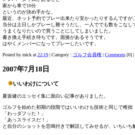
家から車で10分
というのが決め手かな。
最近、ネット予約でプレー出来たり安かったりするんですが
当分は土日しかプレーし難そうだし、一人ででも数をこなし
うまくなりたいので買うことにしてしまいました。
書き換え手続き待ちです。面接があるそうです。
はやくメンバーになってプレーしたいです。
Posted by mick at
22:19
| Category :
ゴルフ会員権
|
Comments
[0]
2007年7月18日
いいわけについて
夏坂健のエッセイ集に面白い記事がありました。
ゴルフを始めた初期の段階ではいいわけも技術と同じで稚拙
「わっダフッた！」
「あっスライスだ！」
と自分のショットを悲鳴付きで解説してみせるが、いちいち