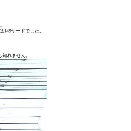
す。
では145ヤードでした。
も知れません。