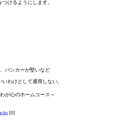
をつけるようにします。
が、バンカーが堅いなど
いいわけとして通用しない。
～わが心のホームコース～
acks
[0]