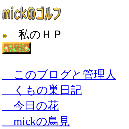
私のＨＰ
このブログと管理人
くもの巣日記
今日の花
mickの鳥見