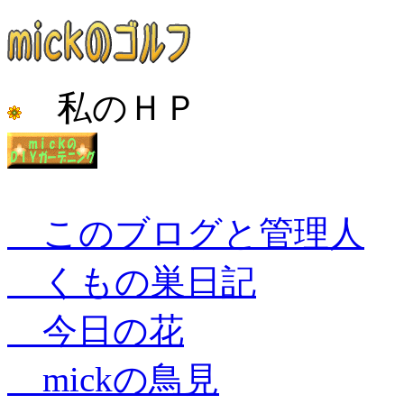
私のＨＰ
このブログと管理人
くもの巣日記
今日の花
mickの鳥見