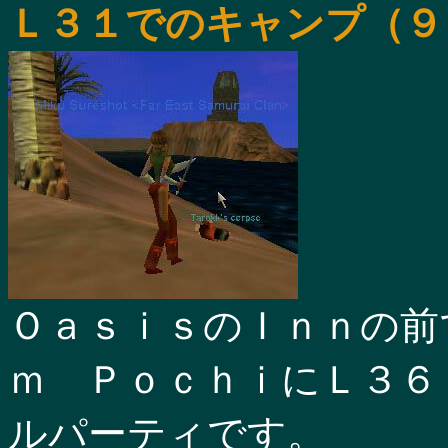
Ｌ３１でのキャンプ（９
ＯａｓｉｓのＩｎｎの前
ｍ ＰｏｃｈｉにＬ３６
ルパーティです。