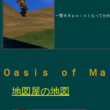
一撃８８ｐｏｉｎｔもってか
Ｏａｓｉｓ ｏｆ Ｍａ
地図屋の地図