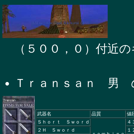
（５００，０）付近の
Ｔｒａｎｓａｎ 男 
武器名
品質
値
Ｓｈｏｒｔ Ｓｗｏｒｄ
４
２Ｈ Ｓｗｏｒｄ
１
ｃｏｍｂｉｎｅ