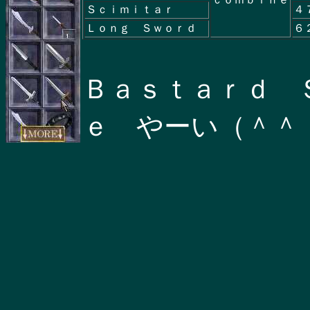
Ｓｃｉｍｉｔａｒ
４
Ｌｏｎｇ Ｓｗｏｒｄ
６
Ｂａｓｔａｒｄ 
ｅ やーい（＾＾