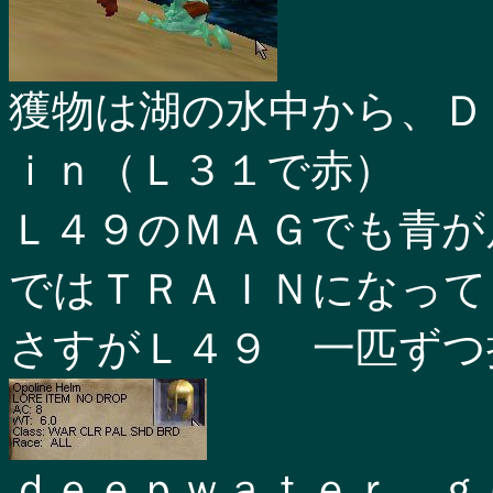
獲物は湖の水中から、Ｄ
ｉｎ（Ｌ３１で赤）
Ｌ４９のＭＡＧでも青が
ではＴＲＡＩＮになって
さすがＬ４９ 一匹ずつ
ｄｅｅｐｗａｔｅｒ ｇ