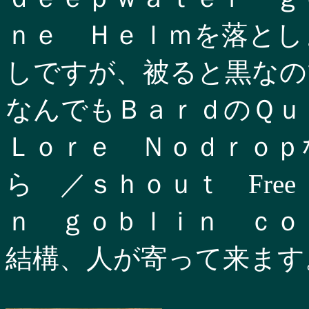
ｎｅ Ｈｅｌｍを落とし
しですが、被ると黒なの
なんでもＢａｒｄのＱｕ
Ｌｏｒｅ Ｎｏｄｒｏｐ
ら ／ｓｈｏｕｔ Fre
ｎ ｇｏｂｌｉｎ ｃｏ
結構、人が寄って来ます