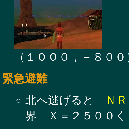
（１０００，－８００
緊急避難
北へ逃げると
ＮＲ
界 Ｘ＝２５００く